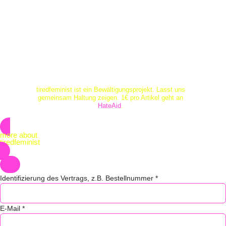
Zum
Inhalt
springen
tiredfeminist ist ein Bewältigungsprojekt. Lasst uns
gemeinsam Haltung zeigen. 1€ pro Artikel geht an
HateAid
.
more about
tiredfeminist
Identifizierung des Vertrags, z.B. Bestellnummer
*
E-Mail
*