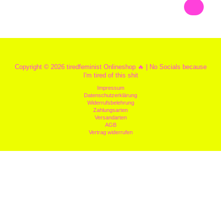
Copyright © 2026 tiredfeminist Onlineshop 🔥 | No Socials because
I'm tired of this shit
Impressum
Datenschutzerklärung
Widerrufsbelehrung
Zahlungsarten
Versandarten
AGB
Vertrag widerrufen
Dein Warenkorb
(Artikel: 0)
Produkt
Details
Gesamtsumme
Produkte