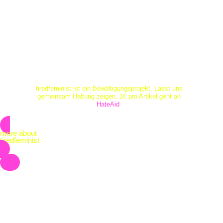
Zum
Inhalt
springen
tiredfeminist ist ein Bewältigungsprojekt. Lasst uns
gemeinsam Haltung zeigen. 1€ pro Artikel geht an
HateAid
.
more about
tiredfeminist